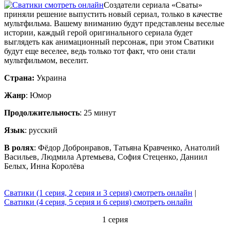
Создатели сериала «Сваты»
приняли решение выпустить новый сериал, только в качестве
мультфильма. Вашему вниманию будут представлены веселые
истории, каждый герой оригинального сериала будет
выглядеть как анимационный персонаж, при этом Сватики
будут еще веселее, ведь только тот факт, что они стали
мультфильмом, веселит.
Страна:
Украина
Жанр
: Юмор
Продолжительность
: 25 минут
Язык
: русский
В ролях
: Фёдор Добронравов, Татьяна Кравченко, Анатолий
Васильев, Людмила Артемьева, София Стеценко, Даниил
Белых, Инна Королёва
Сватики (1 серия, 2 серия и 3 серия) смотреть онлайн
|
Сватики (4 серия, 5 серия и 6 серия) смотреть онлайн
1 серия