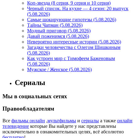
Коп-звезда (8 серия, 9 серия и 10 серия)
Черный список. На кухне — 4 сезон: 20 выпуск
(5.08.2026)
Самые шокирующие гипотезы (5.08.2026)
Тайны Чапман (5.08.2026)
Модный приговор (5.08.2026)
Давай поженимся (5.08.2026)
Невероятно интересные истории (5.08.2026)
Загадки человечества с Олегом Шишкиным
(5.08.2026)
Как устроен мир с Тимофеем Баженовым
(5.08.2026)
Мужское / Женское (5.08.2026)
Сериалы
Мы в социальных сетях
Правообладателям
Все
фильмы онлайн
,
мультфильмы
и
сериалы
а также
онлайн
телевидение
которые Вы найдете у нас представлены
исключительно в ознакомительных целях, всё абсолютно
бесплатно
!