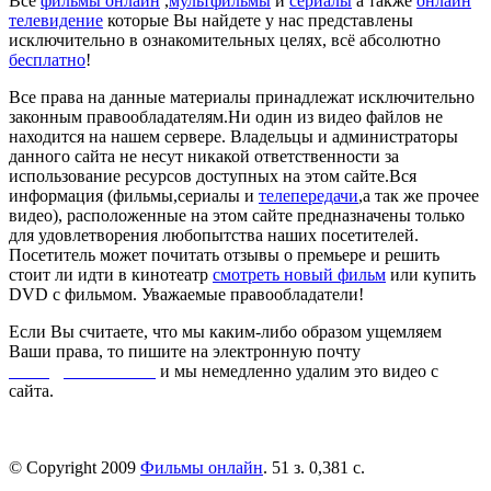
Все
фильмы онлайн
,
мультфильмы
и
сериалы
а также
онлайн
телевидение
которые Вы найдете у нас представлены
исключительно в ознакомительных целях, всё абсолютно
бесплатно
!
Все права на данные материалы принадлежат исключительно
законным правообладателям.Ни один из видео файлов не
находится на нашем сервере. Владельцы и администраторы
данного сайта не несут никакой ответственности за
использование ресурсов доступных на этом сайте.Вся
информация (фильмы,сериалы и
телепередачи
,а так же прочее
видео), расположенные на этом сайте предназначены только
для удовлетворения любопытства наших посетителей.
Посетитель может почитать отзывы о премьере и решить
стоит ли идти в кинотеатр
смотреть новый фильм
или купить
DVD с фильмом. Уважаемые правообладатели!
Если Вы считаете, что мы каким-либо образом ущемляем
Ваши права, то пишите на электронную почту
dmca@kinorai.club
и мы немедленно удалим это видео с
сайта.
© Copyright 2009
Фильмы онлайн
. 51 з. 0,381 с.