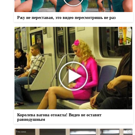
Ржу не переставая, это видео пересмотришь не раз
i
Королева вагона отожгла! Видео не оставит
равнодушным
i