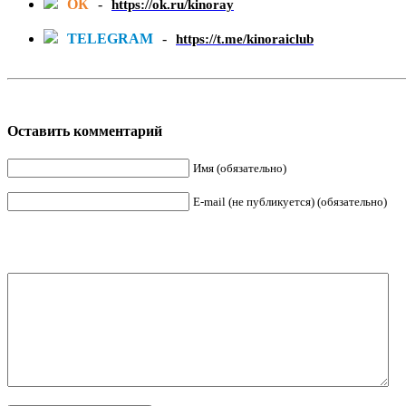
ОК
-
https://ok.ru/kinoray
TELEGRAM
-
https://t.me/kinoraiclub
Оставить комментарий
Имя (обязательно)
E-mail (не публикуется) (обязательно)