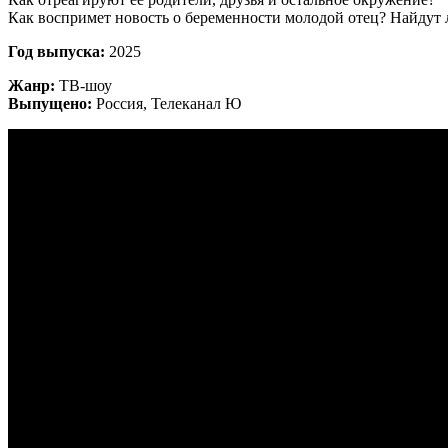
Как воспримет новость о беременности молодой отец? Найдут 
Год выпуска:
2025
Жанр:
ТВ-шоу
Выпущено:
Россия, Телеканал Ю