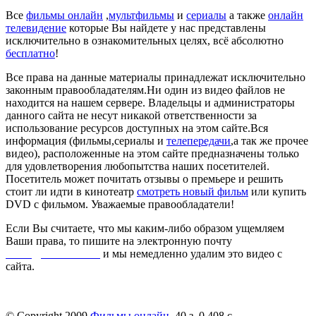
Все
фильмы онлайн
,
мультфильмы
и
сериалы
а также
онлайн
телевидение
которые Вы найдете у нас представлены
исключительно в ознакомительных целях, всё абсолютно
бесплатно
!
Все права на данные материалы принадлежат исключительно
законным правообладателям.Ни один из видео файлов не
находится на нашем сервере. Владельцы и администраторы
данного сайта не несут никакой ответственности за
использование ресурсов доступных на этом сайте.Вся
информация (фильмы,сериалы и
телепередачи
,а так же прочее
видео), расположенные на этом сайте предназначены только
для удовлетворения любопытства наших посетителей.
Посетитель может почитать отзывы о премьере и решить
стоит ли идти в кинотеатр
смотреть новый фильм
или купить
DVD с фильмом. Уважаемые правообладатели!
Если Вы считаете, что мы каким-либо образом ущемляем
Ваши права, то пишите на электронную почту
dmca@kinorai.club
и мы немедленно удалим это видео с
сайта.
© Copyright 2009
Фильмы онлайн
. 40 з. 0,408 с.