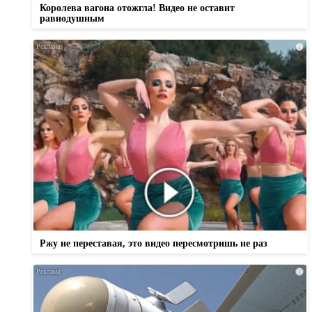
Королева вагона отожгла! Видео не оставит
равнодушным
i
Ржу не переставая, это видео пересмотришь не раз
i