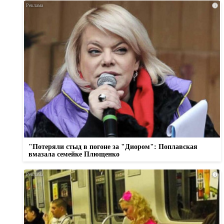
i
"Потеряли стыд в погоне за "Диором": Поплавская
вмазала семейке Плющенко
i