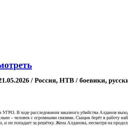
смотреть
 21.05.2026 / Россия, НТВ / боевики, русс
 УГРО. В ходе расследования заказного убийства Алданов вых
ьин – человек с огромными связями. Сыщик берёт в работу найд
, и он попадает за решётку. Жена Алданова, несмотря на продо