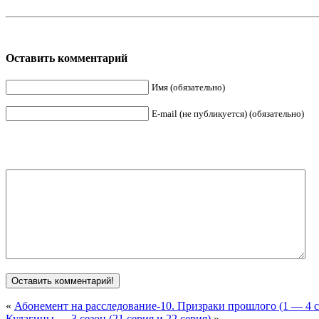
Оставить комментарий
Имя (обязательно)
E-mail (не публикуется) (обязательно)
«
Абонемент на расследование-10. Призраки прошлого (1 — 4 
Кулагины — 3 сезон (21 серия и 22 серия)
»