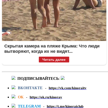
Скрытая камера на пляже Крыма: Что люди
вытворяют, когда их не видят...
Читать далее
ПОДПИСЫВАЙТЕСЬ
:
ВКОНТАКТЕ
-
https://vk.com/kinoraitv
ОК
-
https://ok.ru/kinoray
TELEGRAM
-
https://t.me/kinoraiclub