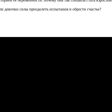
торией ее беременности: почему она так спешила стать взрослой
ли девочки силы преодолеть испытания и обрести счастье?