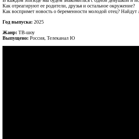
В каждом эпизоде мы будем знакомиться с одной девушкой и ис
Как отреагируют ее родители, друзья и остальное окружение?
Как воспримет новость о беременности молодой отец? Найдут 
Год выпуска:
2025
Жанр:
ТВ-шоу
Выпущено:
Россия, Телеканал Ю