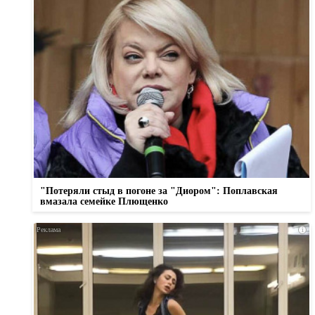
"Потеряли стыд в погоне за "Диором": Поплавская
вмазала семейке Плющенко
i