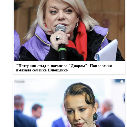
"Потеряли стыд в погоне за "Диором": Поплавская
вмазала семейке Плющенко
i