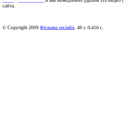
dmca@kinorai.club
и мы немедленно удалим это видео с
сайта.
© Copyright 2009
Фильмы онлайн
. 48 з. 0,416 с.