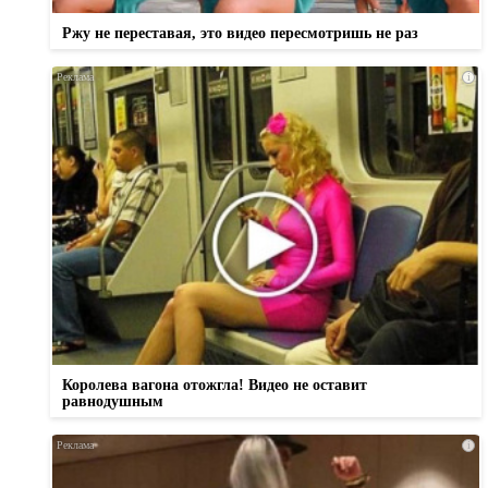
Ржу не переставая, это видео пересмотришь не раз
i
Королева вагона отожгла! Видео не оставит
равнодушным
i