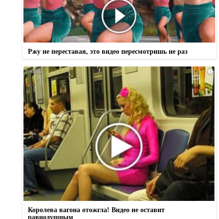
Ржу не переставая, это видео пересмотришь не раз
i
Королева вагона отожгла! Видео не оставит
равнодушным