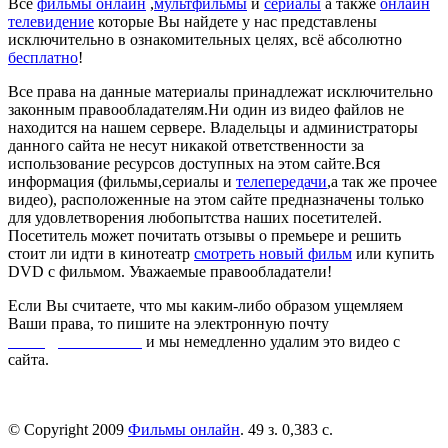
Все
фильмы онлайн
,
мультфильмы
и
сериалы
а также
онлайн
телевидение
которые Вы найдете у нас представлены
исключительно в ознакомительных целях, всё абсолютно
бесплатно
!
Все права на данные материалы принадлежат исключительно
законным правообладателям.Ни один из видео файлов не
находится на нашем сервере. Владельцы и администраторы
данного сайта не несут никакой ответственности за
использование ресурсов доступных на этом сайте.Вся
информация (фильмы,сериалы и
телепередачи
,а так же прочее
видео), расположенные на этом сайте предназначены только
для удовлетворения любопытства наших посетителей.
Посетитель может почитать отзывы о премьере и решить
стоит ли идти в кинотеатр
смотреть новый фильм
или купить
DVD с фильмом. Уважаемые правообладатели!
Если Вы считаете, что мы каким-либо образом ущемляем
Ваши права, то пишите на электронную почту
dmca@kinorai.club
и мы немедленно удалим это видео с
сайта.
© Copyright 2009
Фильмы онлайн
. 49 з. 0,383 с.