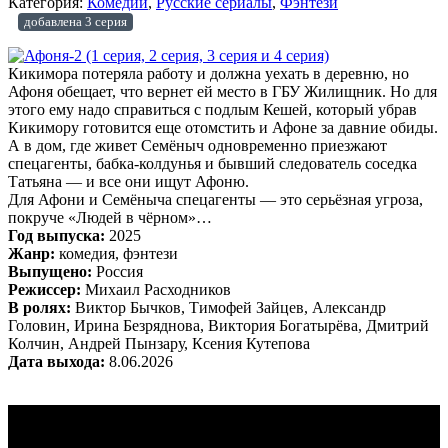
Категория:
Комедии
,
Русские сериалы
,
Фэнтези
добавлена 3 серия
Кикимора потеряла работу и должна уехать в деревню, но
Афоня обещает, что вернет ей место в ГБУ Жилищник. Но для
этого ему надо справиться с подлым Кешей, который убрав
Кикимору готовится еще отомстить и Афоне за давние обиды.
А в дом, где живет Семёныч одновременно приезжают
спецагенты, бабка-колдунья и бывший следователь соседка
Татьяна — и все они ищут Афоню.
Для Афони и Семёныча спецагенты — это серьёзная угроза,
покруче «Людей в чёрном»…
Год выпуска:
2025
Жанр:
комедия, фэнтези
Выпущено:
Россия
Режиссер:
Михаил Расходников
В ролях:
Виктор Бычков, Тимофей Зайцев, Александр
Головин, Ирина Безряднова, Виктория Богатырёва, Дмитрий
Колчин, Андрей Пынзару, Ксения Кутепова
Дата выхода:
8.06.2026