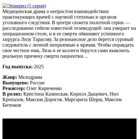
Медицинская драма о непростом взаимодействии
практикующих врачей с научной степенью и органов
уголовного следствия. В центре сюжета пилотной серии —
расследование гибели известной телеведущей: она умирает на
операционном столе, и в ее смерти обвиняют успешного
хирурга Лизу Тарасову. За резонансное дело берется суровый
следователь с личной неприязнью к врачам. Чтобы оправдать
свое честное имя, Лиза и ее коллеги берутся сами выяснить
реальную причину смерти пациентки…
Год выпуска:
2025
Жанр:
Мелодрама
Выпущено:
Россия
Режиссер:
Олег Кириченко
В ролях:
Кристина Казинская, Кирилл Дыцевич, Нил
Кропалов, Максим Дорогов, Маргарита Шерш, Максим
Битюков