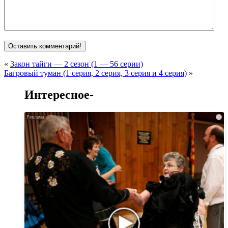
«
Закон тайги — 2 сезон (1 — 56 серии)
Багровый туман (1 серия, 2 серия, 3 серия и 4 серия)
»
Интересное-
i