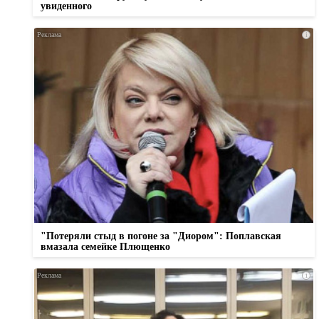
увиденного
i
"Потеряли стыд в погоне за "Диором": Поплавская
вмазала семейке Плющенко
i