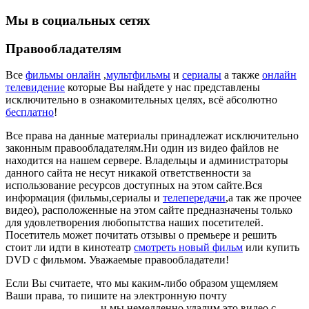
Мы в социальных сетях
Правообладателям
Все
фильмы онлайн
,
мультфильмы
и
сериалы
а также
онлайн
телевидение
которые Вы найдете у нас представлены
исключительно в ознакомительных целях, всё абсолютно
бесплатно
!
Все права на данные материалы принадлежат исключительно
законным правообладателям.Ни один из видео файлов не
находится на нашем сервере. Владельцы и администраторы
данного сайта не несут никакой ответственности за
использование ресурсов доступных на этом сайте.Вся
информация (фильмы,сериалы и
телепередачи
,а так же прочее
видео), расположенные на этом сайте предназначены только
для удовлетворения любопытства наших посетителей.
Посетитель может почитать отзывы о премьере и решить
стоит ли идти в кинотеатр
смотреть новый фильм
или купить
DVD с фильмом. Уважаемые правообладатели!
Если Вы считаете, что мы каким-либо образом ущемляем
Ваши права, то пишите на электронную почту
dmca@kinorai.club
и мы немедленно удалим это видео с