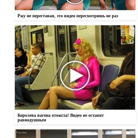
Ржу не переставая, это видео пересмотришь не раз
i
Королева вагона отожгла! Видео не оставит
равнодушным
i