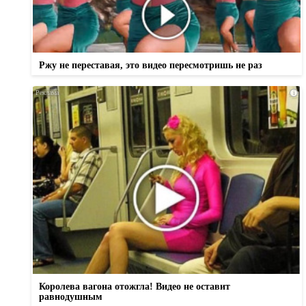
Ржу не переставая, это видео пересмотришь не раз
i
Королева вагона отожгла! Видео не оставит
равнодушным