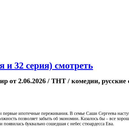
я и 32 серия) смотреть
фир от 2.06.2026 / ТНТ / комедии, русски
и и первые ипотечные переживания. В семье Саши Сергеева наст
жность позволяет забыть об экономии. Казалось бы – все хорошо
и появилась буквально сошедшая с небес стюардесса Ева.