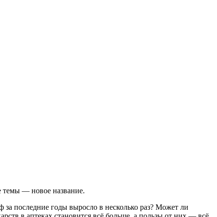
 темы — новое название.
 за последние годы выросло в несколько раз? Может ли
рств в аптеках становится всё больше, а пользы от них — всё