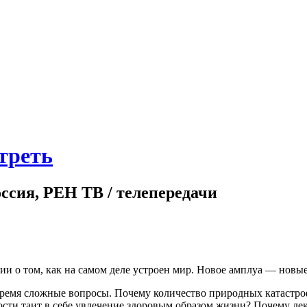
треть
оссия, РЕН ТВ / телепередачи
 о том, как на самом деле устроен мир. Новое амплуа — новые
ремя сложные вопросы. Почему количество природных катастроф
сти таит в себе увлечение здоровым образом жизни? Почему лека