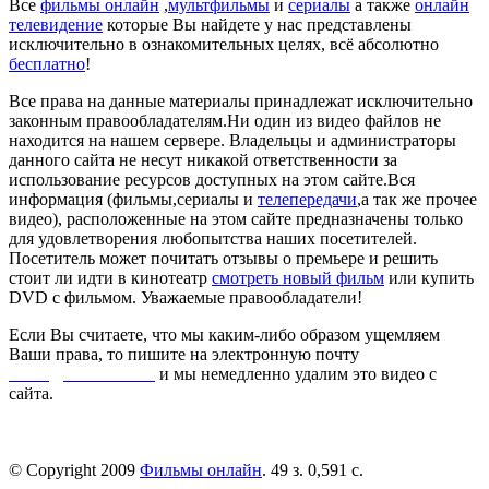
Все
фильмы онлайн
,
мультфильмы
и
сериалы
а также
онлайн
телевидение
которые Вы найдете у нас представлены
исключительно в ознакомительных целях, всё абсолютно
бесплатно
!
Все права на данные материалы принадлежат исключительно
законным правообладателям.Ни один из видео файлов не
находится на нашем сервере. Владельцы и администраторы
данного сайта не несут никакой ответственности за
использование ресурсов доступных на этом сайте.Вся
информация (фильмы,сериалы и
телепередачи
,а так же прочее
видео), расположенные на этом сайте предназначены только
для удовлетворения любопытства наших посетителей.
Посетитель может почитать отзывы о премьере и решить
стоит ли идти в кинотеатр
смотреть новый фильм
или купить
DVD с фильмом. Уважаемые правообладатели!
Если Вы считаете, что мы каким-либо образом ущемляем
Ваши права, то пишите на электронную почту
dmca@kinorai.club
и мы немедленно удалим это видео с
сайта.
© Copyright 2009
Фильмы онлайн
. 49 з. 0,591 с.