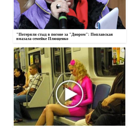
"Потеряли стыд в погоне за "Диором": Поплавская
вмазала семейке Плющенко
i