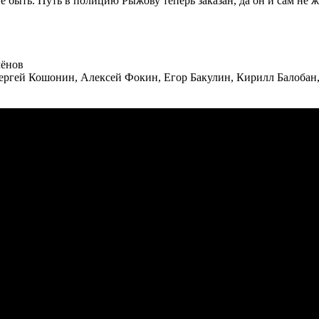
быть. Путь в полицию Рыжову теперь заказан, да он и сам не же
мёнов
ергей Кошонин, Алексей Фокин, Егор Бакулин, Кирилл Балобан,