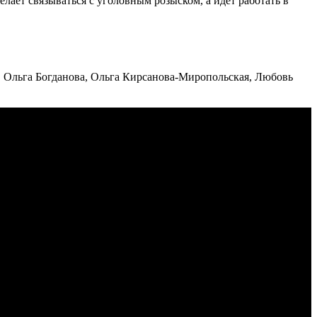
лает связываться с уголовным розыском, а идёт работать в
 Ольга Богданова, Ольга Кирсанова-Миропольская, Любовь