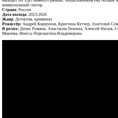
выходит по УДО намного раньше, оперативником ему больше не 
коммунальный сектор.
Страна
: Россия
Дата выхода
: 2023-2026
Жанр
: Детектив, криминал
Режиссёр:
Андрей Коршунов, Кристина Кутчер, Анатолий Се
В ролях:
Денис Рожков, Анастасия Тюнина, Алексей Нилов, С
Макеева, Инесса Перелыгина-Владимирова