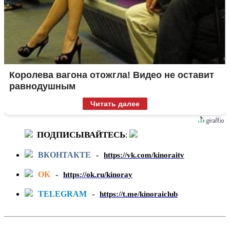
Королева вагона отожгла! Видео не оставит
равнодушным
Читать далее
ПОДПИСЫВАЙТЕСЬ
:
ВКОНТАКТЕ
-
https://vk.com/kinoraitv
ОК
-
https://ok.ru/kinoray
TELEGRAM
-
https://t.me/kinoraiclub