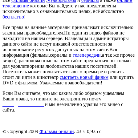
Все
фильмы онлайн
,
мультфильмы
и
сериалы
а также
онлайн
телевидение
которые Вы найдете у нас представлены
исключительно в ознакомительных целях, всё абсолютно
бесплатно
!
Все права на данные материалы принадлежат исключительно
законным правообладателям.Ни один из видео файлов не
находится на нашем сервере. Владельцы и администраторы
данного сайта не несут никакой ответственности за
использование ресурсов доступных на этом сайте.Вся
информация (фильмы,сериалы и
телепередачи
,а так же прочее
видео), расположенные на этом сайте предназначены только
для удовлетворения любопытства наших посетителей.
Посетитель может почитать отзывы о премьере и решить
стоит ли идти в кинотеатр
смотреть новый фильм
или купить
DVD с фильмом. Уважаемые правообладатели!
Если Вы считаете, что мы каким-либо образом ущемляем
Ваши права, то пишите на электронную почту
dmca@kinorai.club
и мы немедленно удалим это видео с
сайта.
© Copyright 2009
Фильмы онлайн
. 43 з. 0,935 с.