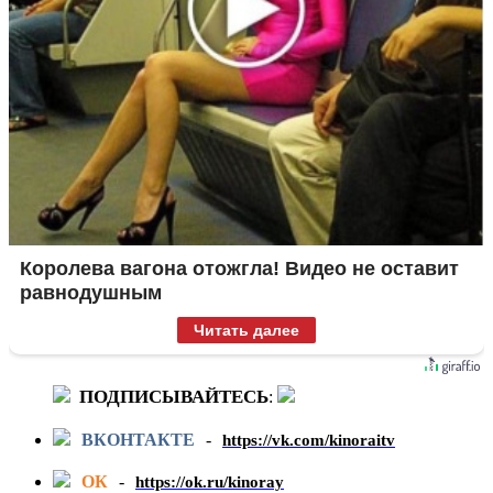
Королева вагона отожгла! Видео не оставит
равнодушным
Читать далее
ПОДПИСЫВАЙТЕСЬ
:
ВКОНТАКТЕ
-
https://vk.com/kinoraitv
ОК
-
https://ok.ru/kinoray