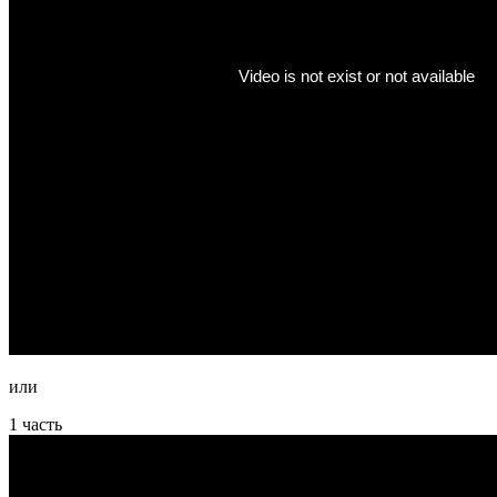
или
1 часть