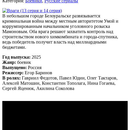
Категория:
Боевики
,
Русские сериалы
В небольшом городе Белоуральске развязывается
криминальная война между местным авторитетом Умой и
коррумпированным начальником уголовного розыска
Мамоновым. Оба врага решают захватить контроль над
строительством нового химкомбината и города-спутника,
ведь победитель получит власть над миллиардными
бюджетами.
Год выпуска:
2025
Жанр:
боевик
Выпущено:
Россия
Режиссер:
Егор Баринов
В ролях:
Гавриил Федотов, Павел Юдин, Олег Тактаров,
Алексей Матошин, Константин Тополага, Нина Гогаева,
Сергей Яценюк, Акилина Соколова