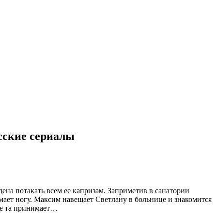
усские сериалы
ена потакать всем ее капризам. Заприметив в санатории
мает ногу. Максим навещает Светлану в больнице и знакомится
ое та принимает…