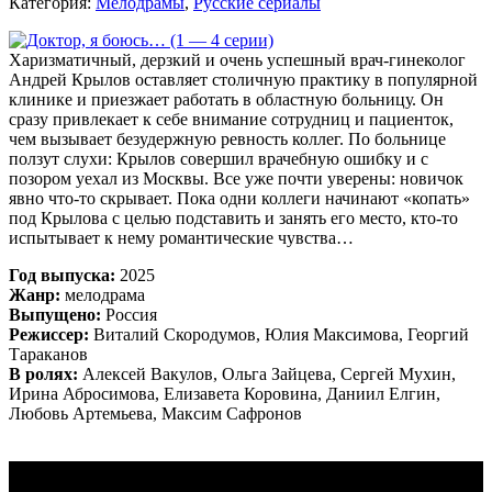
Категория:
Мелодрамы
,
Русские сериалы
Харизматичный, дерзкий и очень успешный врач-гинеколог
Андрей Крылов оставляет столичную практику в популярной
клинике и приезжает работать в областную больницу. Он
сразу привлекает к себе внимание сотрудниц и пациенток,
чем вызывает безудержную ревность коллег. По больнице
ползут слухи: Крылов совершил врачебную ошибку и с
позором уехал из Москвы. Все уже почти уверены: новичок
явно что-то скрывает. Пока одни коллеги начинают «копать»
под Крылова с целью подставить и занять его место, кто-то
испытывает к нему романтические чувства…
Год выпуска:
2025
Жанр:
мелодрама
Выпущено:
Россия
Режиссер:
Виталий Скородумов, Юлия Максимова, Георгий
Тараканов
В ролях:
Алексей Вакулов, Ольга Зайцева, Сергей Мухин,
Ирина Абросимова, Елизавета Коровина, Даниил Елгин,
Любовь Артемьева, Максим Сафронов