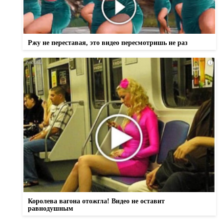
Ржу не переставая, это видео пересмотришь не раз
i
Королева вагона отожгла! Видео не оставит
равнодушным