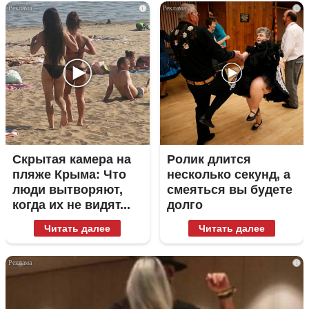
i
i
Скрытая камера на
Ролик длится
пляже Крыма: Что
несколько секунд, а
люди вытворяют,
смеяться вы будете
когда их не видят...
долго
Читать далее
Читать далее
i