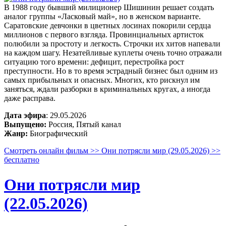
В 1988 году бывший милиционер Шишинин решает создать
аналог группы «Ласковый май», но в женском варианте.
Саратовские девчонки в цветных лосинах покорили сердца
миллионов с первого взгляда. Провинциальных артисток
полюбили за простоту и легкость. Строчки их хитов напевали
на каждом шагу. Незатейливые куплеты очень точно отражали
ситуацию того времени: дефицит, перестройка рост
преступности. Но в то время эстрадный бизнес был одним из
самых прибыльных и опасных. Многих, кто рискнул им
заняться, ждали разборки в криминальных кругах, а иногда
даже расправа.
Дата эфира
: 29.05.2026
Выпущено:
Россия, Пятый канал
Жанр:
Биографический
Смотреть онлайн фильм >> Они потрясли мир (29.05.2026) >>
бесплатно
Они потрясли мир
(22.05.2026)