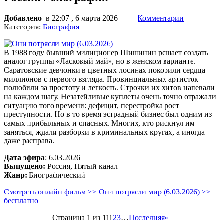
Добавлено
в 22:07 , 6 марта 2026
Комментарии
Категория:
Биография
В 1988 году бывший милиционер Шишинин решает создать
аналог группы «Ласковый май», но в женском варианте.
Саратовские девчонки в цветных лосинах покорили сердца
миллионов с первого взгляда. Провинциальных артисток
полюбили за простоту и легкость. Строчки их хитов напевали
на каждом шагу. Незатейливые куплеты очень точно отражали
ситуацию того времени: дефицит, перестройка рост
преступности. Но в то время эстрадный бизнес был одним из
самых прибыльных и опасных. Многих, кто рискнул им
заняться, ждали разборки в криминальных кругах, а иногда
даже расправа.
Дата эфира
: 6.03.2026
Выпущено:
Россия, Пятый канал
Жанр:
Биографический
Смотреть онлайн фильм >> Они потрясли мир (6.03.2026) >>
бесплатно
Страница 1 из 11
1
2
3
…
Последняя
»