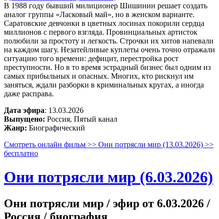
В 1988 году бывший милиционер Шишинин решает создать
аналог группы «Ласковый май», но в женском варианте.
Саратовские девчонки в цветных лосинах покорили сердца
миллионов с первого взгляда. Провинциальных артисток
полюбили за простоту и легкость. Строчки их хитов напевали
на каждом шагу. Незатейливые куплеты очень точно отражали
ситуацию того времени: дефицит, перестройка рост
преступности. Но в то время эстрадный бизнес был одним из
самых прибыльных и опасных. Многих, кто рискнул им
заняться, ждали разборки в криминальных кругах, а иногда
даже расправа.
Дата эфира
: 13.03.2026
Выпущено:
Россия, Пятый канал
Жанр:
Биографический
Смотреть онлайн фильм >> Они потрясли мир (13.03.2026) >>
бесплатно
Они потрясли мир (6.03.2026)
Они потрясли мир / эфир от 6.03.2026 /
Россия / биография