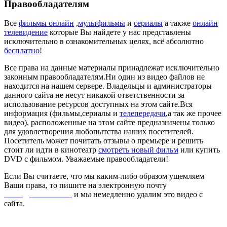
Правообладателям
Все
фильмы онлайн
,
мультфильмы
и
сериалы
а также
онлайн
телевидение
которые Вы найдете у нас представлены
исключительно в ознакомительных целях, всё абсолютно
бесплатно
!
Все права на данные материалы принадлежат исключительно
законным правообладателям.Ни один из видео файлов не
находится на нашем сервере. Владельцы и администраторы
данного сайта не несут никакой ответственности за
использование ресурсов доступных на этом сайте.Вся
информация (фильмы,сериалы и
телепередачи
,а так же прочее
видео), расположенные на этом сайте предназначены только
для удовлетворения любопытства наших посетителей.
Посетитель может почитать отзывы о премьере и решить
стоит ли идти в кинотеатр
смотреть новый фильм
или купить
DVD с фильмом. Уважаемые правообладатели!
Если Вы считаете, что мы каким-либо образом ущемляем
Ваши права, то пишите на электронную почту
dmca@kinorai.club
и мы немедленно удалим это видео с
сайта.