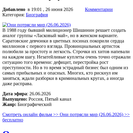
Добавлено
в 19:01 , 26 июня 2026
Комментарии
Категория:
Биография
В 1988 году бывший милиционер Шишинин решает создать
аналог группы «Ласковый май», но в женском варианте.
Саратовские девчонки в цветных лосинах покорили сердца
миллионов с первого взгляда. Провинциальных артисток
полюбили за простоту и легкость. Строчки их хитов напевали
на каждом шагу. Незатейливые куплеты очень точно отражали
ситуацию того времени: дефицит, перестройка рост
преступности. Но в то время эстрадный бизнес был одним из
самых прибыльных и опасных. Многих, кто рискнул им
заняться, ждали разборки в криминальных кругах, а иногда
даже расправа.
Дата эфира
: 26.06.2026
Выпущено:
Россия, Пятый канал
Жанр:
Биографический
Смотреть онлайн фильм >> Они потрясли мир (26.06.2026) >>
бесплатно