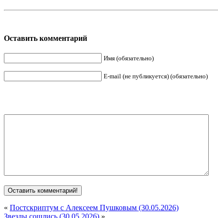
Оставить комментарий
Имя (обязательно)
E-mail (не публикуется) (обязательно)
«
Постскриптум с Алексеем Пушковым (30.05.2026)
Звезды сошлись (30.05.2026)
»