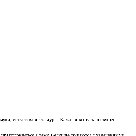
 науки, искусства и культуры. Каждый выпуск посвящен
телям погрузиться в тему. Ведущие общаются с увлеченными